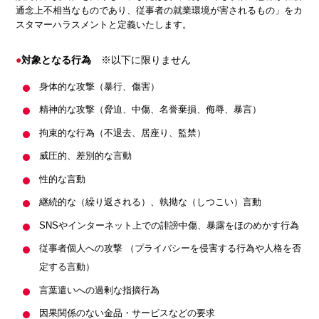
通念上不相当なものであり、従事者の就業環境が害されるもの」をカ
スタマーハラスメントと定義いたします。
対象となる行為
※以下に限りません
身体的な攻撃（暴行、傷害）
精神的な攻撃（脅迫、中傷、名誉棄損、侮辱、暴言）
拘束的な行為（不退去、居座り、監禁）
威圧的、差別的な言動
性的な言動
継続的な（繰り返される）、執拗な（しつこい）言動
SNSやインターネット上での誹謗中傷、暴露をほのめかす行為
従事者個人への攻撃 （プライバシーを侵害する行為や人格を否
定する言動）
言葉遣いへの過剰な指摘行為
因果関係のない金品・サービスなどの要求