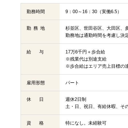
勤務時間
9：00～16：30（実働6.5）
勤 務 地
杉並区、世田谷区、大田区、
勤務地は通勤時間を考慮し決
給 与
17万6千円＋歩合給
※残業代は別途支給
※歩合給はエリア売上目標の
雇用形態
パート
休 日
週休2日制
土・日、祝日、有給休暇、その他
資 格
特になし。未経験可