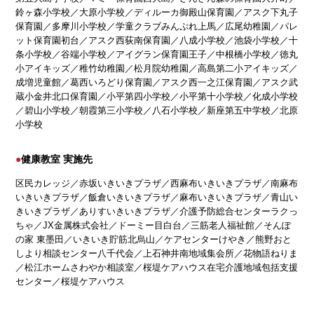
鈴ヶ森小学校／大原小学校／ディルーカ御殿山保育園／アスク下丸子
保育園／多摩川小学校／学童クラブみんぷれ上馬／広尾幼稚園／パレ
ット保育園初台／アスク西荻南保育園／八成小学校／池袋小学校／十
条小学校／谷端小学校／アイグラン保育園王子／中根橋小学校／徳丸
小アイキッズ／稚竹幼稚園／松月院幼稚園／高島第二小アイキッズ／
成増児童館／葛西いろどり保育園／アスク西一之江保育園／アスク武
蔵小金井北口保育園／小平第四小学校／小平第十小学校／化成小学校
／碧山小学校／朝霞第三小学校／八石小学校／新座第五中学校／北原
小学校
健康教室 実施先
区民カレッジ／赤坂いきいきプラザ／西麻布いきいきプラザ／南麻布
いきいきプラザ／飯倉いきいきプラザ／麻布いきいきプラザ／青山い
きいきプラザ／ありすいきいきプラザ／介護予防総合センターラクっ
ちゃ／JX金属株式会社／ドーミー目白台／三筋老人福祉館／そんぽ
の家 東墨田／いきいき貯筋北烏山／ケアセンターけやき／熊野おと
しより相談センター八千代会／上石神井南地域集会所／花物語ねりま
／松江ホームさわやか相談室／桜堤ケアハウス在宅介護地域包括支援
センター／桜堤ケアハウス