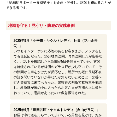
「認知症サポーター養成講座」を企画・開催し、講師を務めることが
できる者です。
地域を守る！見守り・防犯の実践事例
2025年9月「小平市・ヤクルトレディ、社員（花小金井
C）」
いつもインターホンに応答のあるお客さまが、ノックをし
ても無反応だった。15分後再訪問、再再訪問したが応答な
く、ポストを確認したら新聞が5日分溜まっていた。玄関
は施錠されているが縁側のガラス戸が少し空いていて、そ
の隙間から声をかけたが反応なし。近所のお宅に長期不在
の話を聞いていないか尋ねたが知らないとのこと、交番へ
行き警察官に来てもらった。警察管の判断で救急車を要請
し、救急隊が家の中に入ったらお客さまが布団の上に横た
わっていて、意識があったので救急搬送された。
2025年9月「世田谷区・ヤクルトレディ（自由が丘C）」
お届け中に道をふらついて歩いている男性を見かけ、おか