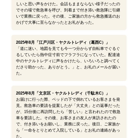
しいと思い声をかけた。会話もままならない様子だったの
でその場で救急車を呼び、到着まで付き添い救急隊に引継
いで業務に戻った。その後、ご家族の方から救急搬送のお
かげで大事に至らなかったとお礼があった。
2025年8月「江戸川区・ヤクルトレディ（葛西C）」
「道に迷い、地図を見ても今一つ分からず自転車でぐるぐ
るしていたら熱中症寸前でフラフラになっていた。配達途
中のヤクルトレディに声をかけたら、いろいろと調べてく
ださり助かった、ありがとう。」と、お礼のメールが届い
た。
2025年8月「文京区・ヤクルトレディ（千駄木C）」
お届けに行った際、ベッドの下で倒れているお客さまを発
見。救急車の要請を提案したが「大丈夫」との返事だった
が、15分後に再訪問したら「苦しい」と言われたので救急
車を要請した。その後、お客さまの友人が来訪されたの
で、付き添いをお願いし、業務に戻った。後日、ご家族か
ら「一命をとりとめて入院している」とお礼の連絡があっ
た。