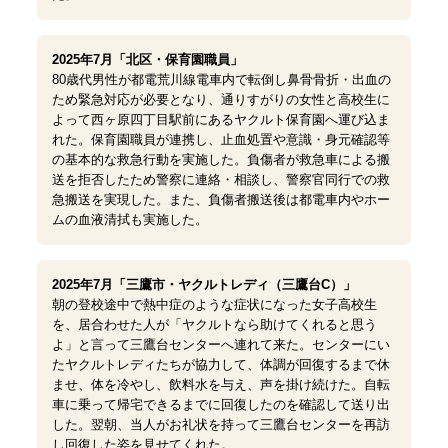
2025年7月「北区・保育園職員」
80歳代男性が都電荒川線電車内で転倒し鼻骨骨折・出血の
ため緊急対応が必要となり、通りすがりの女性と高校生に
よって西ヶ原四丁目駅前にあるヤクルト保育園へ運び込ま
れた。保育園職員が連携し、止血処置や意識・身元確認等
の基本的な救急行動を実施した。負傷者が救急車による搬
送を拒否したため警察に連絡・相談し、警察官同行での救
急搬送を実現した。また、負傷者搬送後は都電車内やホー
ムの血液清拭も実施した。
2025年7月「三鷹市・ヤクルトレディ（三鷹台C）」
朝の登校途中で熱中症のような症状になった女子高校生
を、居合わせた人が「ヤクルトなら助けてくれると思う
よ」と言って三鷹台センターへ連れて来た。センターにい
たヤクルトレディたちが協力して、体調が回復するまで休
ませ、体を冷やし、飲料水を与え、声を掛け続けた。自転
車に乗って帰宅できるまでに回復したのを確認して送り出
した。翌朝、当人がお礼状を持って三鷹台センターを再訪
し回復した姿を見せてくれた。