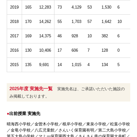
2019
165
12,283
73
4,129
53
1,530
6
1
2018
170
14,262
55
1,703
57
1,642
10
1
2017
169
14,375
46
928
10
382
6
1
2016
130
10,406
17
606
7
128
0
0
2015
135
9,691
14
1,015
4
134
5
1
2025年度 実施先一覧
実施先名は、ご承諾いただいた施設の
み掲載しております。
出前授業 実施先
晴海西小学校／金曽木小学校／根岸小学校／東泉小学校／松葉小学校
／金竜小学校／八広児童館／さんいく保育園有明／第二大島小学校／
第五大島小学校／マミー保育園西大島／さんさん森の保育園大井町／