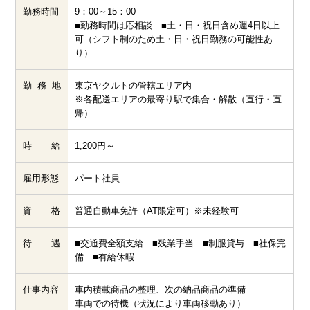
勤務時間
9：00～15：00
■勤務時間は応相談 ■土・日・祝日含め週4日以上
可（シフト制のため土・日・祝日勤務の可能性あ
り）
勤 務 地
東京ヤクルトの管轄エリア内
※各配送エリアの最寄り駅で集合・解散（直行・直
帰）
時 給
1,200円～
雇用形態
パート社員
資 格
普通自動車免許（AT限定可）※未経験可
待 遇
■交通費全額支給 ■残業手当 ■制服貸与 ■社保完
備 ■有給休暇
仕事内容
車内積載商品の整理、次の納品商品の準備
車両での待機（状況により車両移動あり）