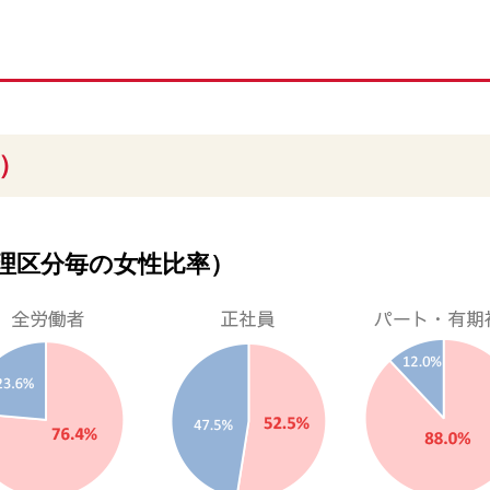
在）
理区分毎の女性比率）