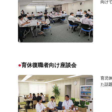
向け
育休復職者向け座談会
育児
た話