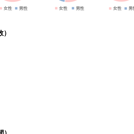
数）
間）